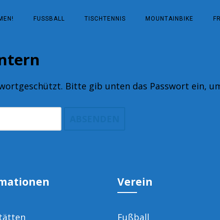
MEN!
FUSSBALL
TISCHTENNIS
MOUNTAINBIKE
F
Intern
swortgeschützt. Bitte gib unten das Passwort ein, u
rmationen
Verein
tätten
Fußball