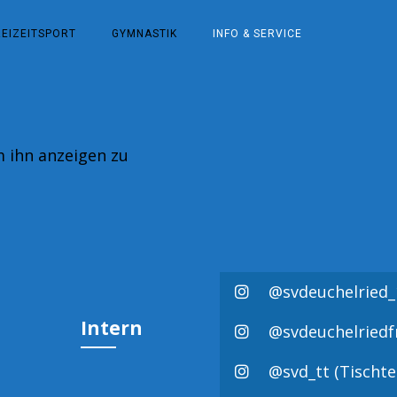
REIZEITSPORT
GYMNASTIK
INFO & SERVICE
m ihn anzeigen zu
@svdeuchelried_
Intern
@svdeuchelriedf
@svd_tt (Tischte