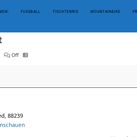
MEN!
FUSSBALL
TISCHTENNIS
MOUNTAINBIKE
F
t
Off
ed
,
88239
anschauen