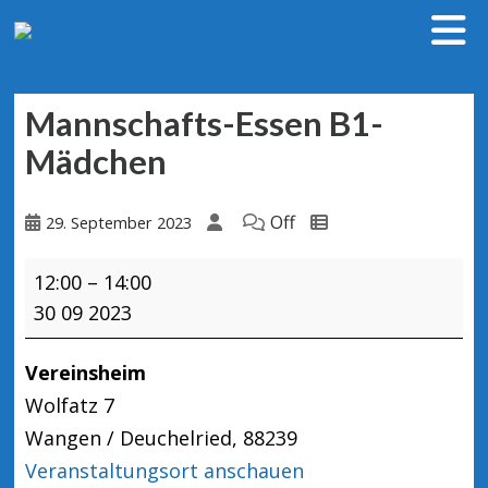
Mannschafts-Essen B1-
Mädchen
Off
29. September 2023
Mannschafts-
12:00
–
14:00
Essen
30 09 2023
B1-
Mädchen
Vereinsheim
Wolfatz 7
Wangen / Deuchelried
,
88239
Veranstaltungsort anschauen