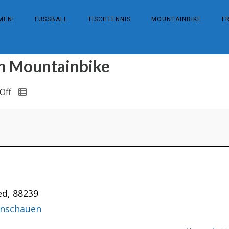
MEN!
FUSSBALL
TISCHTENNIS
MOUNTAINBIKE
F
n Mountainbike
Off
ed
,
88239
anschauen