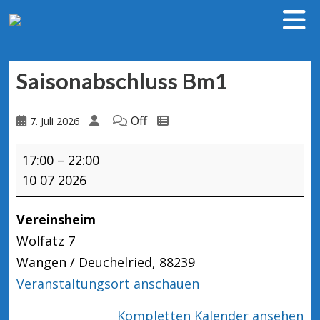
Saisonabschluss Bm1
Off
7. Juli 2026
Saisonabschluss
17:00
–
22:00
Bm1
10 07 2026
Vereinsheim
Wolfatz 7
Wangen / Deuchelried
,
88239
Veranstaltungsort anschauen
Kompletten Kalender ansehen