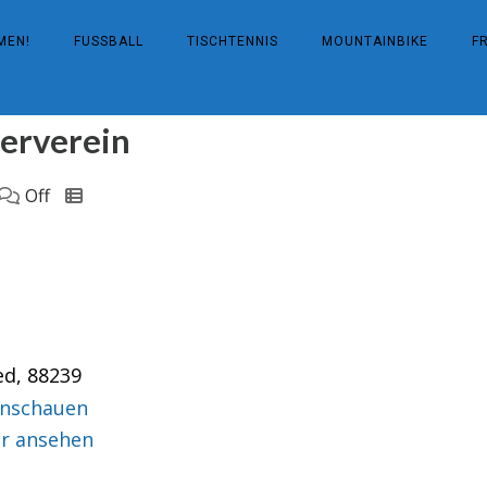
MEN!
FUSSBALL
TISCHTENNIS
MOUNTAINBIKE
F
derverein
Off
ed
,
88239
anschauen
r ansehen